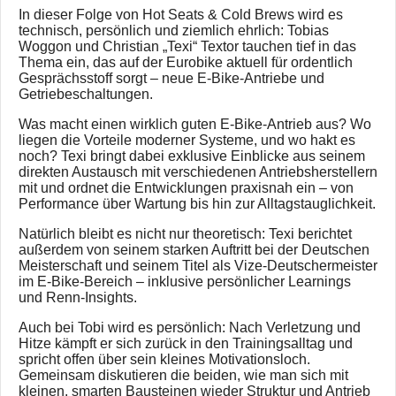
In dieser Folge von Hot Seats & Cold Brews wird es
technisch, persönlich und ziemlich ehrlich: Tobias
Woggon und Christian „Texi“ Textor tauchen tief in das
Thema ein, das auf der Eurobike aktuell für ordentlich
Gesprächsstoff sorgt – neue E-Bike-Antriebe und
Getriebeschaltungen.
Was macht einen wirklich guten E-Bike-Antrieb aus? Wo
liegen die Vorteile moderner Systeme, und wo hakt es
noch? Texi bringt dabei exklusive Einblicke aus seinem
direkten Austausch mit verschiedenen Antriebsherstellern
mit und ordnet die Entwicklungen praxisnah ein – von
Performance über Wartung bis hin zur Alltagstauglichkeit.
Natürlich bleibt es nicht nur theoretisch: Texi berichtet
außerdem von seinem starken Auftritt bei der Deutschen
Meisterschaft und seinem Titel als Vize-Deutschermeister
im E-Bike-Bereich – inklusive persönlicher Learnings
und Renn-Insights.
Auch bei Tobi wird es persönlich: Nach Verletzung und
Hitze kämpft er sich zurück in den Trainingsalltag und
spricht offen über sein kleines Motivationsloch.
Gemeinsam diskutieren die beiden, wie man sich mit
kleinen, smarten Bausteinen wieder Struktur und Antrieb