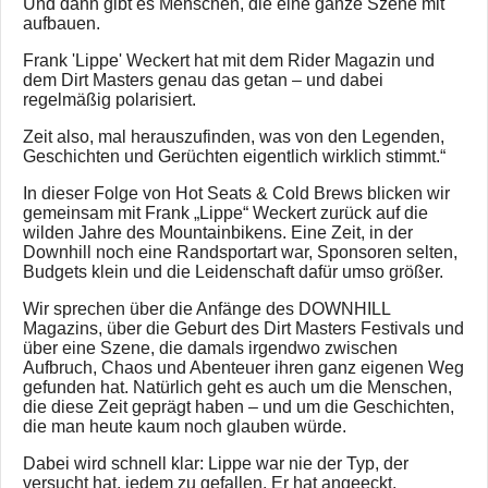
Und dann gibt es Menschen, die eine ganze Szene mit
aufbauen.
Frank 'Lippe' Weckert hat mit dem Rider Magazin und
dem Dirt Masters genau das getan – und dabei
regelmäßig polarisiert.
Zeit also, mal herauszufinden, was von den Legenden,
Geschichten und Gerüchten eigentlich wirklich stimmt.“
In dieser Folge von Hot Seats & Cold Brews blicken wir
gemeinsam mit Frank „Lippe“ Weckert zurück auf die
wilden Jahre des Mountainbikens. Eine Zeit, in der
Downhill noch eine Randsportart war, Sponsoren selten,
Budgets klein und die Leidenschaft dafür umso größer.
Wir sprechen über die Anfänge des DOWNHILL
Magazins, über die Geburt des Dirt Masters Festivals und
über eine Szene, die damals irgendwo zwischen
Aufbruch, Chaos und Abenteuer ihren ganz eigenen Weg
gefunden hat. Natürlich geht es auch um die Menschen,
die diese Zeit geprägt haben – und um die Geschichten,
die man heute kaum noch glauben würde.
Dabei wird schnell klar: Lippe war nie der Typ, der
versucht hat, jedem zu gefallen. Er hat angeeckt,