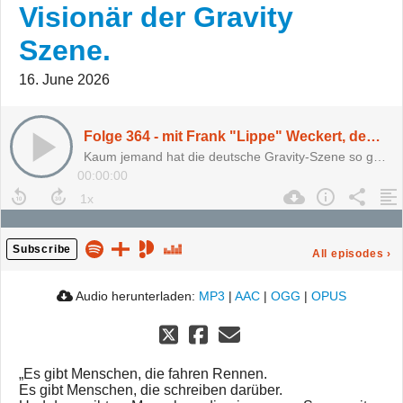
Visionär der Gravity
Szene.
16. June 2026
Folge 364 - mit Frank "Lippe" Weckert, dem (manchmal) unbequemen Visionär der Gravity Szene.
Kaum jemand hat die deutsche Gravity-Szene so geprägt. Und kaum jemand hat dabei so zuverlässig Diskussionen ausgelöst.
00:00:00
Subscribe
All episodes
›
Audio herunterladen:
MP3
|
AAC
|
OGG
|
OPUS
„Es gibt Menschen, die fahren Rennen.
Es gibt Menschen, die schreiben darüber.